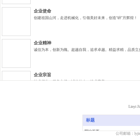
企业使命
创建祖国山河，走进机械化，引领美好未来，创造“碎”月辉煌！
企业精神
诚信为本，创新为魄。超越自我，追求卓越。精益求精，品质立
企业宗旨
技术领先，服务市场，诚信待人，追求完美。
临
企业理念
Linyi J
以爱为导向，以客户追求为中心！标准决定水准，人品决定产品
急用户所急，想用户所想，做用户所需。
标题
网站首页
公司邮箱：lyji
产品中心